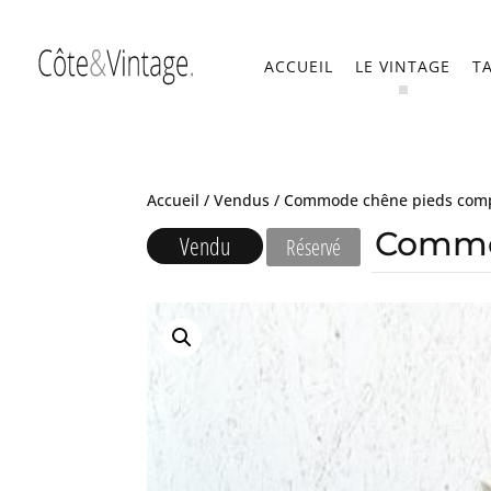
ACCUEIL
LE VINTAGE
T
Accueil
/
Vendus
/ Commode chêne pieds comp
Commo
Vendu
Réservé