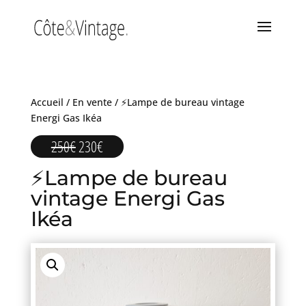
Accueil
/
En vente
/ ⚡Lampe de bureau vintage
Energi Gas Ikéa
Le
Le
250
€
230
€
prix
prix
⚡Lampe de bureau
initial
actuel
était :
est :
vintage Energi Gas
250€.
230€.
Ikéa