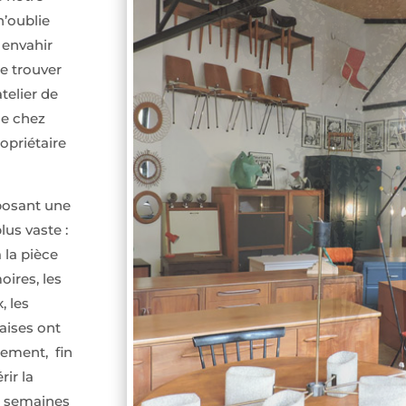
n’oublie
 envahir
te trouver
telier de
de chez
opriétaire
posant une
lus vaste :
 la pièce
oires, les
, les
haises ont
sement, fin
rir la
es semaines