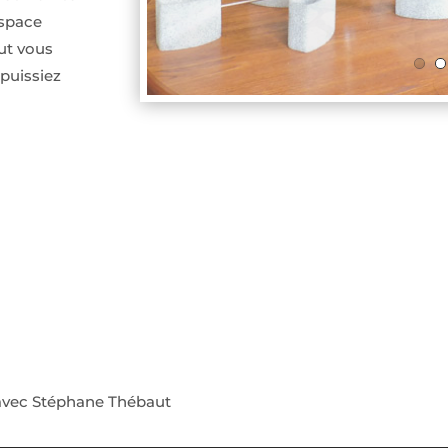
espace
ut vous
 puissiez
avec Stéphane Thébaut