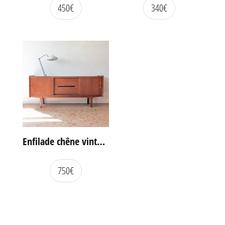
450
€
340
€
Enfilade chêne vintage portes coulissantes
750
€