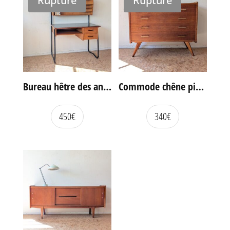
Rupture
Rupture
Bureau hêtre des années 60
Commode chêne pieds compas vintage
450
€
340
€