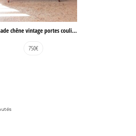
Enfilade chêne vintage portes coulissantes
750
€
autés