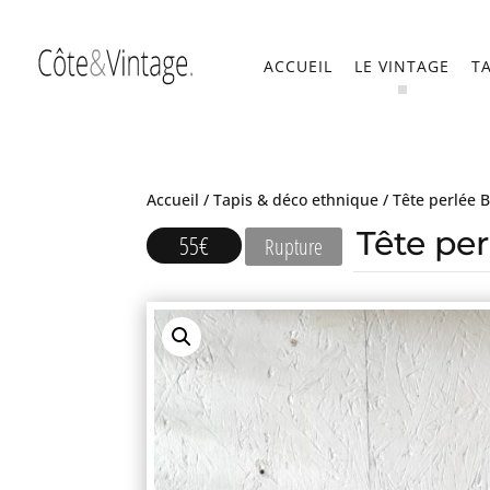
ACCUEIL
LE VINTAGE
T
Accueil
/
Tapis & déco ethnique
/ Tête perlée 
Tête pe
55
€
Rupture