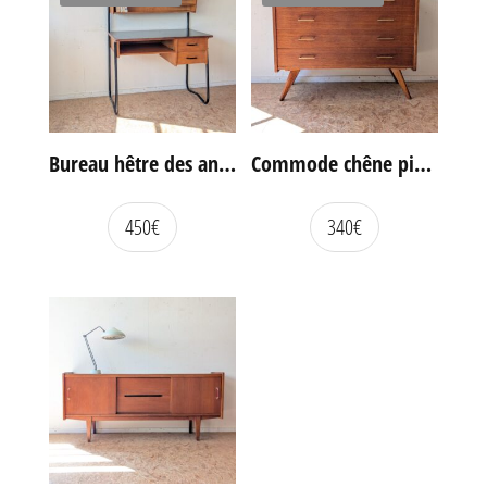
Bureau hêtre des années 60
Commode chêne pieds compas vintage
450
€
340
€