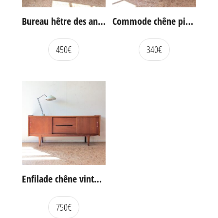
Bureau hêtre des années 60
Commode chêne pieds compas vintage
450
€
340
€
Enfilade chêne vintage portes coulissantes
750
€