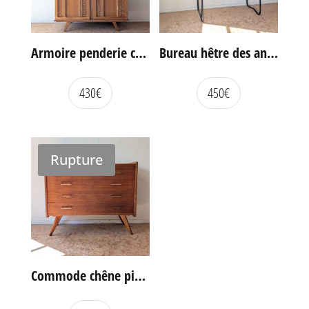
Armoire penderie chêne et rotin des années 60
Bureau hêtre des années 60
430
€
450
€
Rupture
Commode chêne pieds compas vintage