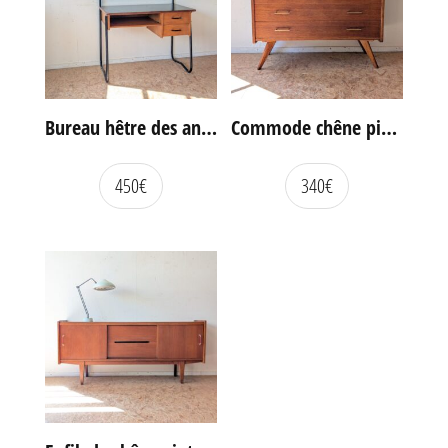
Bureau hêtre des années 60
Commode chêne pieds compas vintage
450
€
340
€