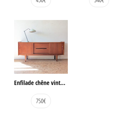
Enfilade chêne vintage portes coulissantes
750
€