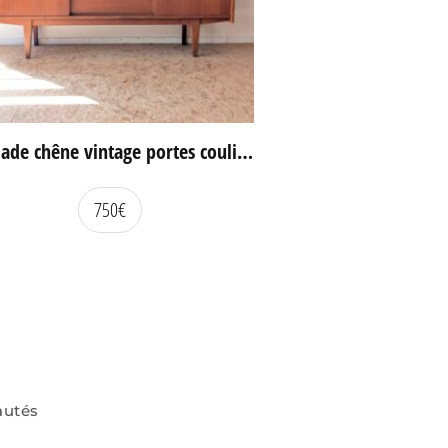
Enfilade chêne vintage portes coulissantes
750
€
autés