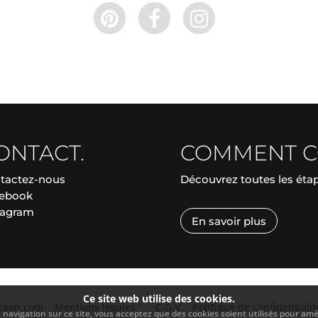
ONTACT.
COMMENT 
tactez-nous
Découvrez toutes les ét
ebook
tagram
En savoir plus
Ce site web utilise des cookies.
ocean.com
|
Mentions légales
|
|
C.G.V.
|
Politique de confidentialit
navigation sur ce site, vous acceptez que des cookies soient utilisés pour améli