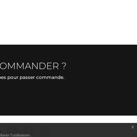
COMMANDER ?
apes pour passer commande.
x
é
orer l'utilisation.