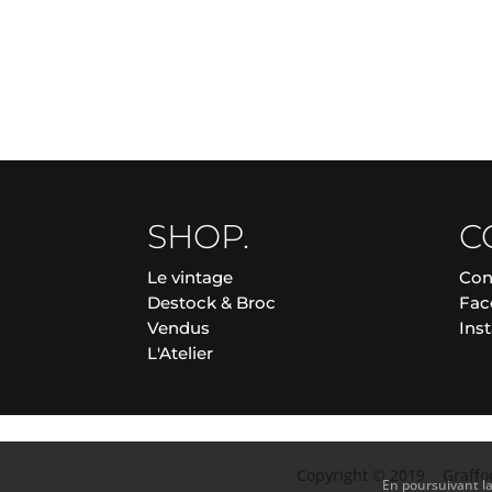
SHOP.
C
Le vintage
Con
Destock & Broc
Fac
Vendus
Ins
L'Atelier
Copyright © 2019
|
Graff
En poursuivant la 