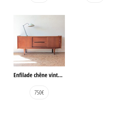
Enfilade chêne vintage portes coulissantes
750
€