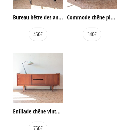
Bureau hêtre des années 60
Commode chêne pieds compas vintage
450
€
340
€
Enfilade chêne vintage portes coulissantes
750
€