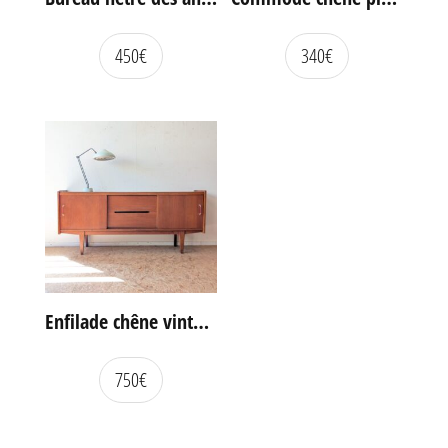
450
€
340
€
Enfilade chêne vintage portes coulissantes
750
€