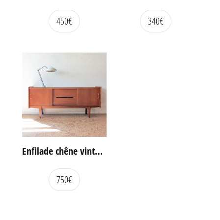
450
€
340
€
Enfilade chêne vintage portes coulissantes
750
€