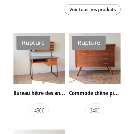
Voir tous nos produits
Rupture
Rupture
Bureau hêtre des années 60
Commode chêne pieds compas vintage
450
€
340
€