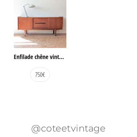
Enfilade chêne vintage portes coulissantes
750
€
@coteetvintage