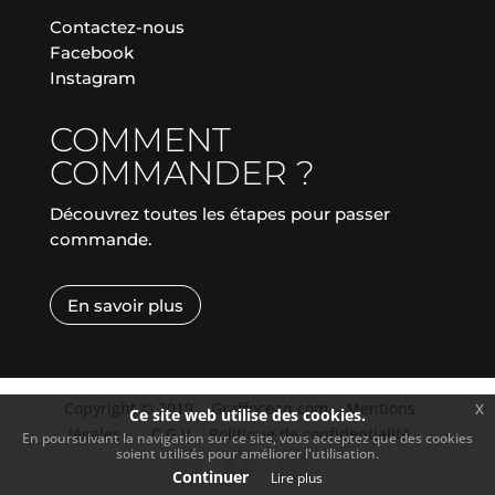
Contactez-nous
Facebook
Instagram
COMMENT
COMMANDER ?
Découvrez toutes les étapes pour passer
commande.
En savoir plus
Copyright © 2019
|
Graffocean.com
|
Mentions
x
Ce site web utilise des cookies.
légales
|
|
C.G.V.
|
Politique de confidentialité
En poursuivant la navigation sur ce site, vous acceptez que des cookies
soient utilisés pour améliorer l'utilisation.
Continuer
Lire plus