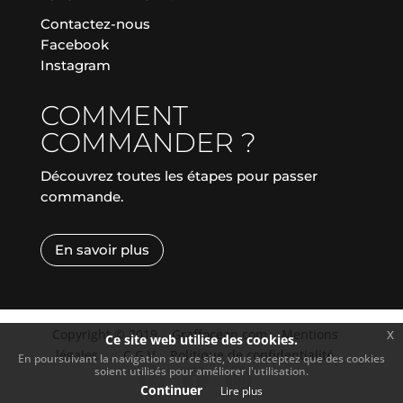
Contactez-nous
Facebook
Instagram
COMMENT
COMMANDER ?
Découvrez toutes les étapes pour passer
commande.
En savoir plus
Copyright © 2019
|
Graffocean.com
|
Mentions
x
Ce site web utilise des cookies.
légales
|
|
C.G.V.
|
Politique de confidentialité
En poursuivant la navigation sur ce site, vous acceptez que des cookies
soient utilisés pour améliorer l'utilisation.
Continuer
Lire plus