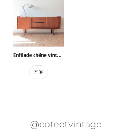
Enfilade chêne vintage portes coulissantes
750
€
@coteetvintage