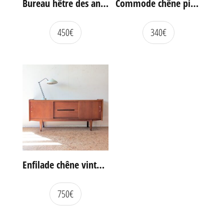
Bureau hêtre des années 60
Commode chêne pieds compas vintage
450
€
340
€
Enfilade chêne vintage portes coulissantes
750
€