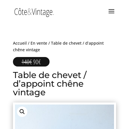
Accueil
/
En vente
/ Table de chevet / d’appoint
chêne vintage
Le
Le
140
€
90
€
prix
prix
Table de chevet /
initial
actuel
était :
est :
d’appoint chêne
140€.
90€.
vintage