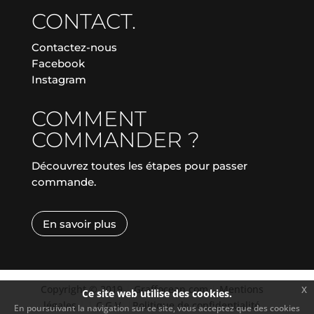
CONTACT.
Contactez-nous
Facebook
Instagram
COMMENT
COMMANDER ?
Découvrez toutes les étapes pour passer
commande.
En savoir plus
Copyright © 2019
|
Graffocean.com
|
Mentions
x
Ce site web utilise des cookies.
légales
|
|
C.G.V.
|
Politique de confidentialité
En poursuivant la navigation sur ce site, vous acceptez que des cookies