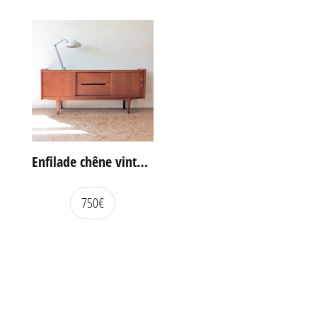
Enfilade chêne vintage portes coulissantes
750
€