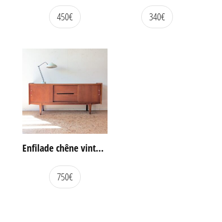
450
€
340
€
Enfilade chêne vintage portes coulissantes
750
€