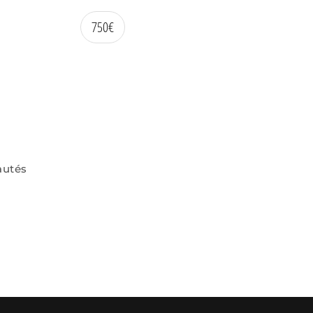
750
€
autés