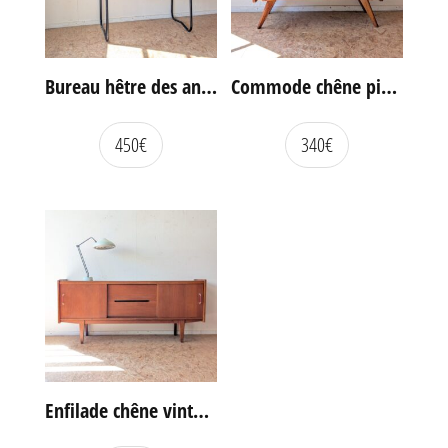
Bureau hêtre des années 60
Commode chêne pieds compas vintage
450
€
340
€
Enfilade chêne vintage portes coulissantes