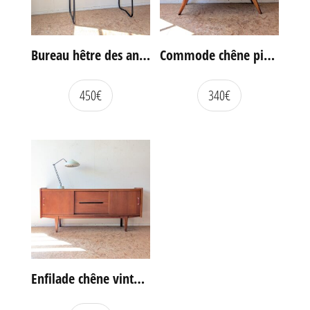
Bureau hêtre des années 60
Commode chêne pieds compas vintage
450
€
340
€
Enfilade chêne vintage portes coulissantes