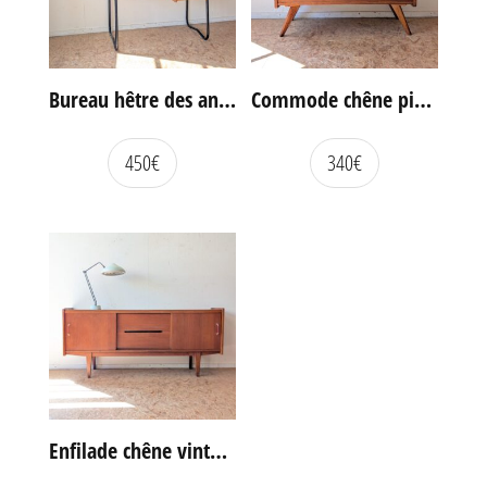
Bureau hêtre des années 60
Commode chêne pieds compas vintage
450
€
340
€
Enfilade chêne vintage portes coulissantes