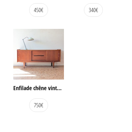
450
€
340
€
Enfilade chêne vintage portes coulissantes
750
€