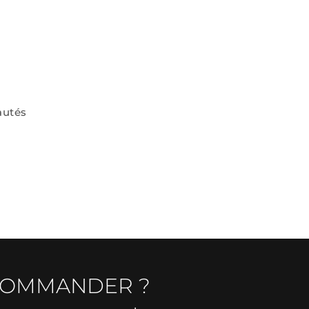
autés
COMMANDER ?