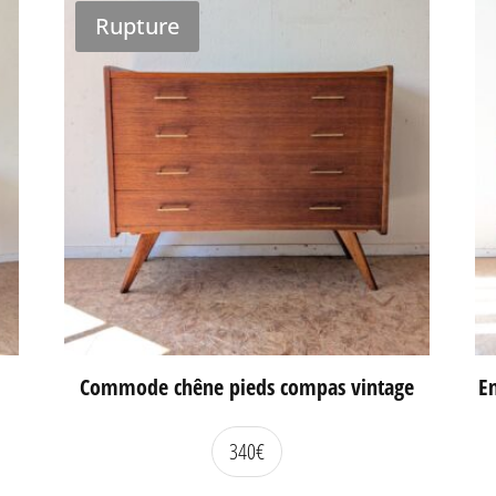
Rupture
Commode chêne pieds compas vintage
En
340
€