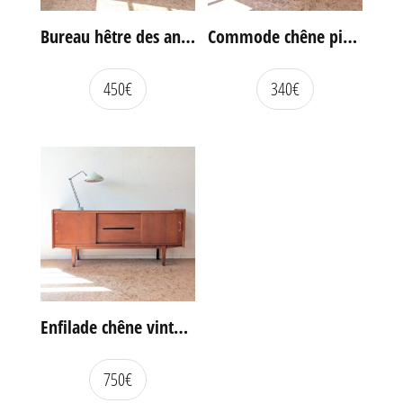
Bureau hêtre des années 60
Commode chêne pieds compas vintage
450
€
340
€
Enfilade chêne vintage portes coulissantes
750
€