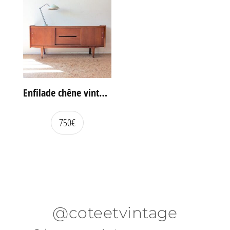
Enfilade chêne vintage portes coulissantes
750
€
@coteetvintage