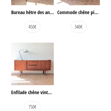
Bureau hêtre des années 60
Commode chêne pieds compas vintage
450
€
340
€
Enfilade chêne vintage portes coulissantes
750
€