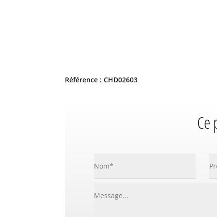
Référence : CHD02603
Ce 