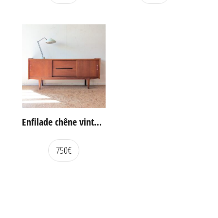
Enfilade chêne vintage portes coulissantes
750
€