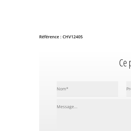
Référence : CHV12405
Ce 