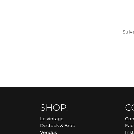
Suiv
SHOP.
C
Le vintage
Con
Destock & Broc
Fac
Vendus
Ins