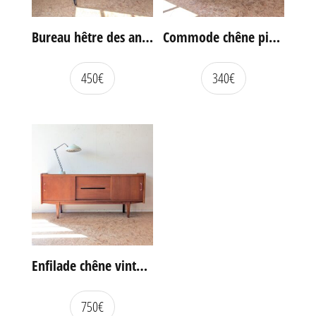
Bureau hêtre des années 60
Commode chêne pieds compas vintage
450
€
340
€
Enfilade chêne vintage portes coulissantes
750
€