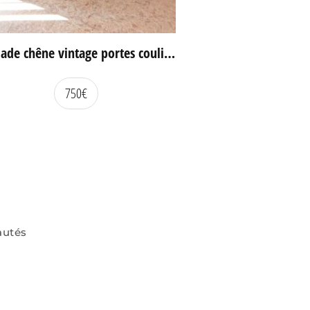
Enfilade chêne vintage portes coulissantes
750
€
autés