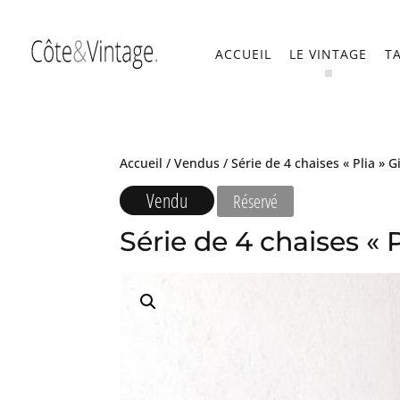
ACCUEIL
LE VINTAGE
T
Accueil
/
Vendus
/ Série de 4 chaises « Plia » G
Vendu
Réservé
Série de 4 chaises « P