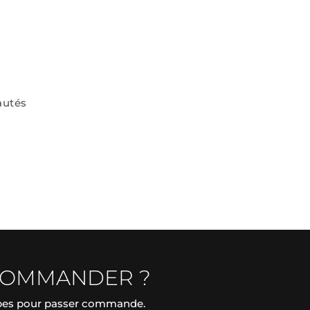
autés
COMMANDER ?
apes pour passer commande.