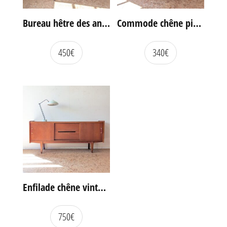
Bureau hêtre des années 60
Commode chêne pieds compas vintage
450
€
340
€
Enfilade chêne vintage portes coulissantes
750
€