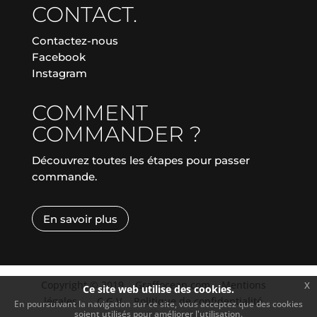
CONTACT.
Contactez-nous
Facebook
Instagram
COMMENT
COMMANDER ?
Découvrez toutes les étapes pour passer
commande.
En savoir plus
Copyright © 2019
|
Graffocean.com
|
Mentions
x
Ce site web utilise des cookies.
légales
|
|
C.G.V.
|
Politique de confidentialité
En poursuivant la navigation sur ce site, vous acceptez que des cookies
soient utilisés pour améliorer l'utilisation.