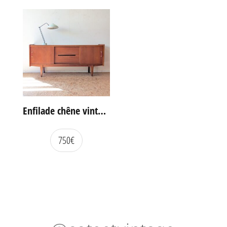
Enfilade chêne vintage portes coulissantes
750
€