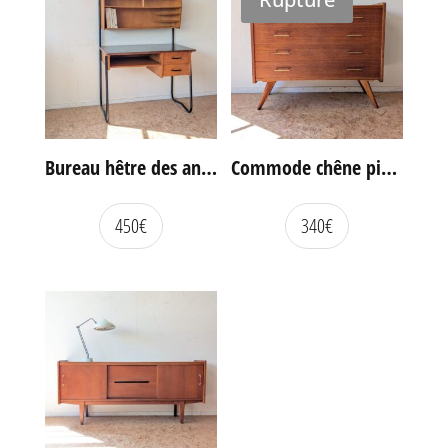
Bureau hêtre des années 60
Commode chêne pieds compas vintage
450
€
340
€