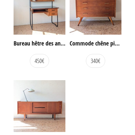
Bureau hêtre des années 60
Commode chêne pieds compas vintage
450
€
340
€