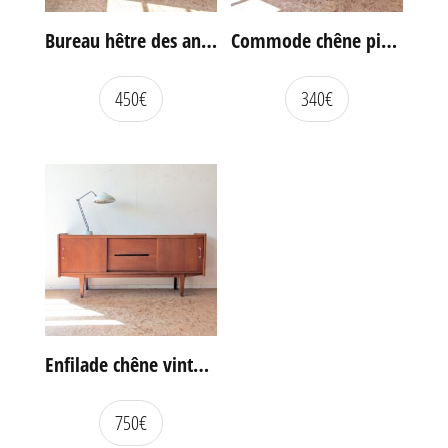
Bureau hêtre des années 60
Commode chêne pieds compas vintage
450
€
340
€
Enfilade chêne vintage portes coulissantes
750
€