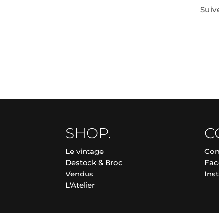
Suiv
SHOP.
C
Le vintage
Con
Destock & Broc
Fac
Vendus
Ins
L'Atelier