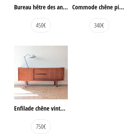
Bureau hêtre des années 60
Commode chêne pieds compas vintage
450
€
340
€
Enfilade chêne vintage portes coulissantes
750
€