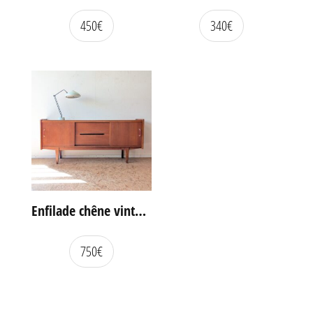
450
€
340
€
Enfilade chêne vintage portes coulissantes
750
€