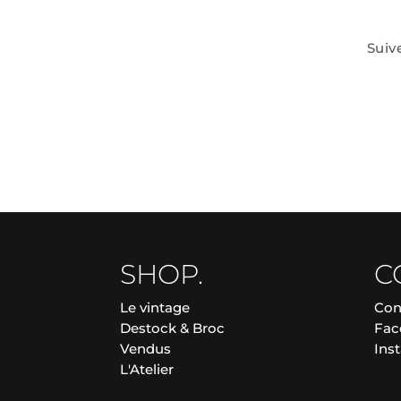
Suiv
SHOP.
C
Le vintage
Con
Destock & Broc
Fac
Vendus
Ins
L'Atelier