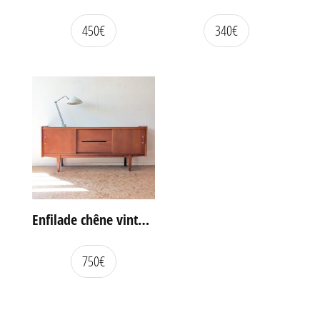
450
€
340
€
Enfilade chêne vintage portes coulissantes
750
€