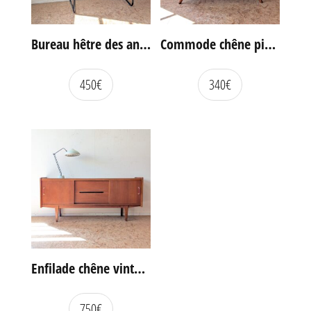
Bureau hêtre des années 60
Commode chêne pieds compas vintage
450
€
340
€
Enfilade chêne vintage portes coulissantes
750
€