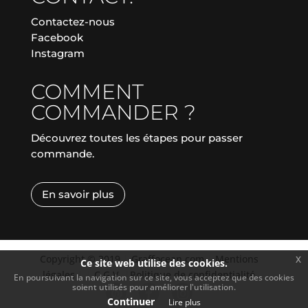
Contactez-nous
Facebook
Instagram
COMMENT
COMMANDER ?
Découvrez toutes les étapes pour passer
commande.
En savoir plus
Copyright © 2019
|
Graffocean.com
|
Mentions
x
Ce site web utilise des cookies.
légales
|
|
C.G.V.
|
Politique de confidentialité
En poursuivant la navigation sur ce site, vous acceptez que des cookies
soient utilisés pour améliorer l'utilisation.
Continuer
Lire plus