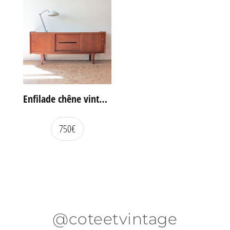
Enfilade chêne vintage portes coulissantes
750
€
@coteetvintage