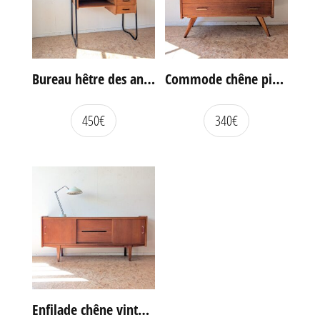
Bureau hêtre des années 60
Commode chêne pieds compas vintage
450
€
340
€
Enfilade chêne vintage portes coulissantes