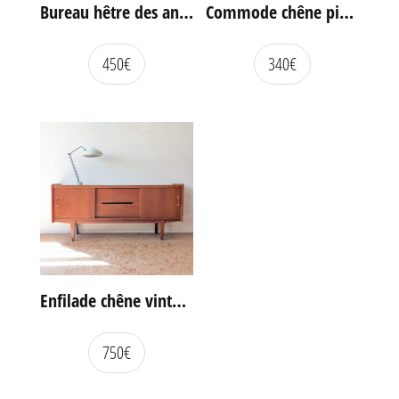
Bureau hêtre des années 60
Commode chêne pieds compas vintage
450
€
340
€
Enfilade chêne vintage portes coulissantes
750
€